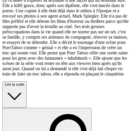
ça l'a aidée à explorer sa sexualité d'une façon qui lui semblait sûre.
Elle a kiffé grave, donc après son diplôme, elle s'est lancée dans le
porno. Une copine à elle était déjà dans le milieu à l'époque et a
envoyé ses photos à son agent actuel, Mark Spiegler. Elle n'a pas de
film préféré et elle déteste les films d'horreur ou thrillers parce qu'elle
supporte pas d'avoir la trouille au ciné. Ses trois grosses
préoccupations dans la vie quand elle ne tourne pas sur un set, c'est
sa famille, y compris ses animaux de compagnie, rénover sa maison,
et essayer de se détendre. Elle a décrit le tournage d'une scène pour
PureTaboo comme « génial » et elle a eu l'impression de créer un
truc qui sonne vrai. Elle pense que Pure Taboo offre une sortie saine
pour les gens avec des fantasmes « inhabituels ». Elle ajoute que les
scènes de la série vont rester en tête aux viewers bien après qu'ils
aient joui. Quand on lui a demandé si elle s'est déjà fait choper en
train de faire un truc tabou, elle a répondu en plaçant le cinquième.
Lire la suite