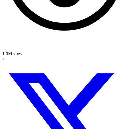
1.0M
vues
•