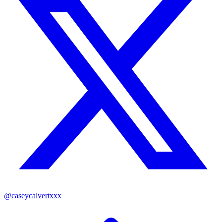
@
caseycalvertxxx