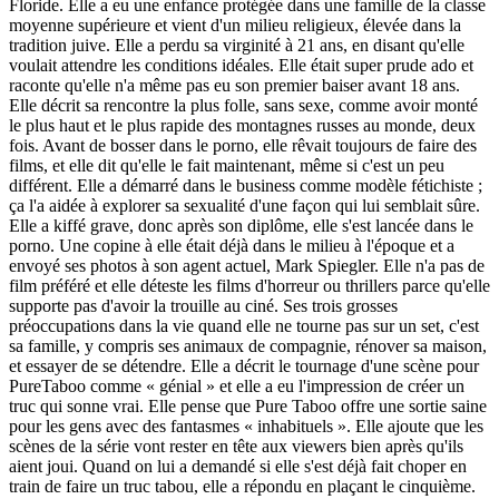
Floride. Elle a eu une enfance protégée dans une famille de la classe
moyenne supérieure et vient d'un milieu religieux, élevée dans la
tradition juive. Elle a perdu sa virginité à 21 ans, en disant qu'elle
voulait attendre les conditions idéales. Elle était super prude ado et
raconte qu'elle n'a même pas eu son premier baiser avant 18 ans.
Elle décrit sa rencontre la plus folle, sans sexe, comme avoir monté
le plus haut et le plus rapide des montagnes russes au monde, deux
fois. Avant de bosser dans le porno, elle rêvait toujours de faire des
films, et elle dit qu'elle le fait maintenant, même si c'est un peu
différent. Elle a démarré dans le business comme modèle fétichiste ;
ça l'a aidée à explorer sa sexualité d'une façon qui lui semblait sûre.
Elle a kiffé grave, donc après son diplôme, elle s'est lancée dans le
porno. Une copine à elle était déjà dans le milieu à l'époque et a
envoyé ses photos à son agent actuel, Mark Spiegler. Elle n'a pas de
film préféré et elle déteste les films d'horreur ou thrillers parce qu'elle
supporte pas d'avoir la trouille au ciné. Ses trois grosses
préoccupations dans la vie quand elle ne tourne pas sur un set, c'est
sa famille, y compris ses animaux de compagnie, rénover sa maison,
et essayer de se détendre. Elle a décrit le tournage d'une scène pour
PureTaboo comme « génial » et elle a eu l'impression de créer un
truc qui sonne vrai. Elle pense que Pure Taboo offre une sortie saine
pour les gens avec des fantasmes « inhabituels ». Elle ajoute que les
scènes de la série vont rester en tête aux viewers bien après qu'ils
aient joui. Quand on lui a demandé si elle s'est déjà fait choper en
train de faire un truc tabou, elle a répondu en plaçant le cinquième.