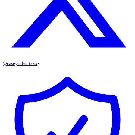
@
caseycalvertxxx
•