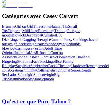
Catégories avec Casey Calvert
Brunette
Girl on Girl
Threesome
Natural Tits
Small
Tits
Fingering
Milf
Hairy
Facesitting
Tribbing
Pussy to
mouth
Blowjob
Deepthroat
Cumshot
Big
Dick
Lingerie
Gagging
Therapist
Cum on Pussy
Stockings
shaved
pussy
high heels
straight
caucasian
doggy style
double
blowjob
kissing
pussy eating
Adult Time
Original
Interracial
Ass
Reluctant
Cum on
Ass
black
Blonde
Lesbian
Submissive
Domination
Anal
Anal
Fingering
69
Tattoos
Face Fucking
officer
Family
Roleplay
Stepsister
Stepbrother
Facial
Cheating
Hardcore
Revenge
model
collaborations
rimming
College
Fetish
Original Series
Rough
Sex
Latina
Schoolgirl
Student
virgin
Big
Tits
Masturbation
Stepson
stepmom
Qu'est-ce que Pure Taboo ?