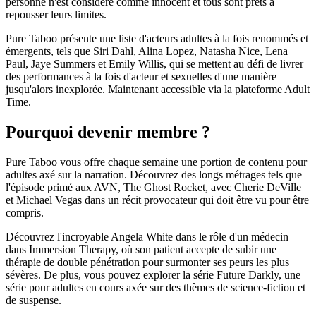
personne n'est considéré comme innocent et tous sont prêts à
repousser leurs limites.
Pure Taboo présente une liste d'acteurs adultes à la fois renommés et
émergents, tels que Siri Dahl, Alina Lopez, Natasha Nice, Lena
Paul, Jaye Summers et Emily Willis, qui se mettent au défi de livrer
des performances à la fois d'acteur et sexuelles d'une manière
jusqu'alors inexplorée. Maintenant accessible via la plateforme Adult
Time.
Pourquoi devenir membre ?
Pure Taboo vous offre chaque semaine une portion de contenu pour
adultes axé sur la narration. Découvrez des longs métrages tels que
l'épisode primé aux AVN, The Ghost Rocket, avec Cherie DeVille
et Michael Vegas dans un récit provocateur qui doit être vu pour être
compris.
Découvrez l'incroyable Angela White dans le rôle d'un médecin
dans Immersion Therapy, où son patient accepte de subir une
thérapie de double pénétration pour surmonter ses peurs les plus
sévères. De plus, vous pouvez explorer la série Future Darkly, une
série pour adultes en cours axée sur des thèmes de science-fiction et
de suspense.