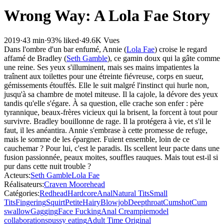
Wrong Way: A Lola Fae Story
2019
·
43 min
·
93% liked
·
49.6K Vues
Dans l'ombre d'un bar enfumé, Annie (
Lola Fae
) croise le regard
affamé de Bradley (
Seth Gamble
), ce gamin doux qui la gâte comme
une reine. Ses yeux s'illuminent, mais ses mains impatientes la
traînent aux toilettes pour une étreinte fiévreuse, corps en sueur,
gémissements étouffés. Elle le suit malgré l'instinct qui hurle non,
jusqu'à sa chambre de motel miteuse. Il la cajole, la dévore des yeux
tandis qu'elle s'égare. À sa question, elle crache son enfer : père
tyrannique, beaux-frères vicieux qui la brisent, la forcent à tout pour
survivre. Bradley bouillonne de rage. Il la protégera à vie, et s'il le
faut, il les anéantira. Annie s'embrase à cette promesse de refuge,
mais le somme de les épargner. Fuient ensemble, loin de ce
cauchemar ? Pour lui, c'est le paradis. Ils scellent leur pacte dans une
fusion passionnée, peaux moites, souffles rauques. Mais tout est-il si
pur dans cette nuit trouble ?
Acteurs
:
Seth Gamble
Lola Fae
Réalisateurs
:
Craven Moorehead
Catégories
:
Redhead
Hardcore
Anal
Natural Tits
Small
Tits
Fingering
Squirt
Petite
Hairy
Blowjob
Deepthroat
Cumshot
Cum
swallow
Gagging
Face Fucking
Anal Creampie
model
collaborations
pussy eating
Adult Time Original