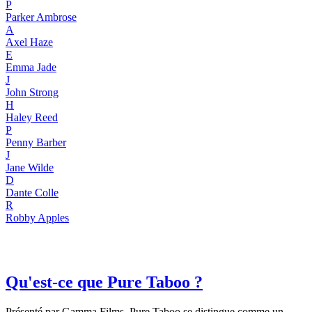
P
Parker Ambrose
A
Axel Haze
E
Emma Jade
J
John Strong
H
Haley Reed
P
Penny Barber
J
Jane Wilde
D
Dante Colle
R
Robby Apples
Qu'est-ce que Pure Taboo ?
Présenté par Gamma Films, Pure Taboo se distingue comme un