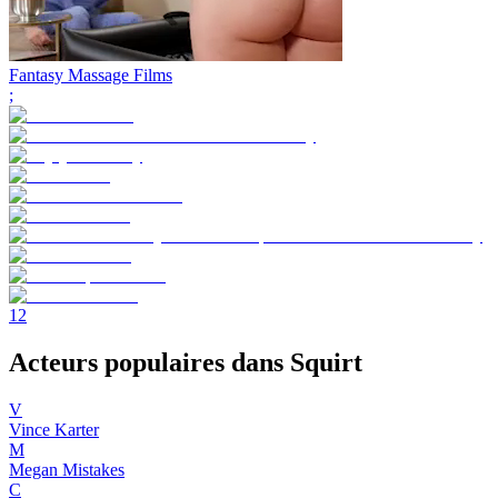
Fantasy Massage Films
;
1
2
Acteurs populaires dans Squirt
V
Vince Karter
M
Megan Mistakes
C