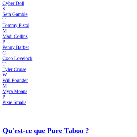
Cyber Doll
S
Seth Gamble
T
Tommy Pistol
M
Madi Collins
P
Penny Barber
C
Coco Lovelock
T
Tyler Cruise
W
Will Pounder
M
Myra Moans
P
Pixie Smalls
Qu'est-ce que Pure Taboo ?