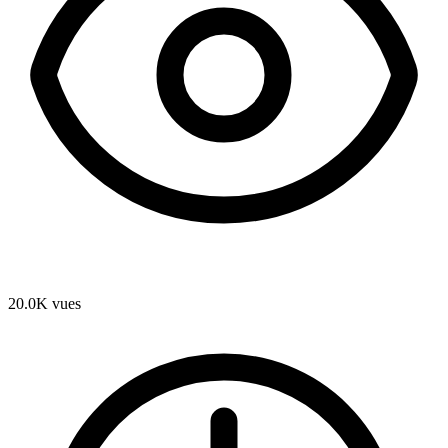
20.0K
vues