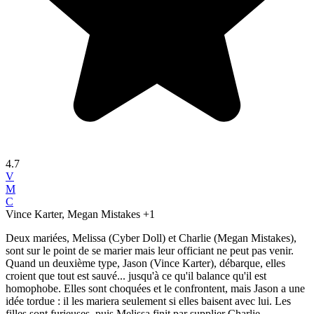
4.7
V
M
C
Vince Karter, Megan Mistakes
+1
Deux mariées, Melissa (Cyber Doll) et Charlie (Megan Mistakes),
sont sur le point de se marier mais leur officiant ne peut pas venir.
Quand un deuxième type, Jason (Vince Karter), débarque, elles
croient que tout est sauvé... jusqu'à ce qu'il balance qu'il est
homophobe. Elles sont choquées et le confrontent, mais Jason a une
idée tordue : il les mariera seulement si elles baisent avec lui. Les
filles sont furieuses, puis Melissa finit par supplier Charlie