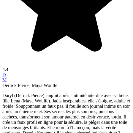
4.4
D
M
Derrick Pierce, Maya Woulfe
Daryl (Derrick Pierce) languit après l'intimité interdite avec sa belle-
fille Lena (Maya Woulfe). Jadis inséparables, elle s'éloigne, adulte et
froide. Soupçonnant un faux pas, il fouille son journal intime un soir,
après un énième rejet. Ses secrets les plus sombres, pulsions
cachées, transforment son amour paternel en désir vorace, tordu. Il
crée un faux profil en ligne pour la séduire, la piéger dans une toile
de mensonges brûlants. Elle mord à l'hameçon, mais la vérité
explosera. Daryl affrontera-t-il le chaos charnel qui s'ensuivra ?