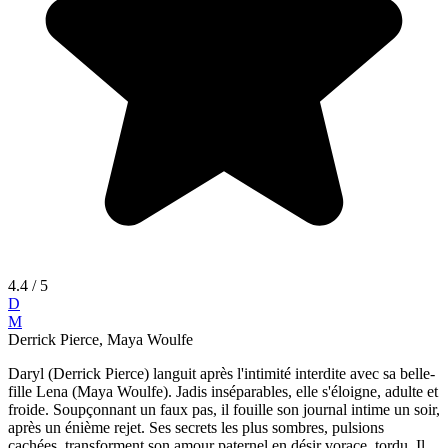
4.4
/ 5
D
M
Derrick Pierce, Maya Woulfe
Daryl (Derrick Pierce) languit après l'intimité interdite avec sa belle-
fille Lena (Maya Woulfe). Jadis inséparables, elle s'éloigne, adulte et
froide. Soupçonnant un faux pas, il fouille son journal intime un soir,
après un énième rejet. Ses secrets les plus sombres, pulsions
cachées, transforment son amour paternel en désir vorace, tordu. Il