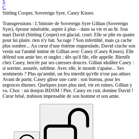
S
C
Stirling Cooper, Sovereign Syre, Casey Kisses
Transgressions : L'histoire de Sovereign Syre Gillian (Sovereign
Syre), épouse misérable, aspire à plus – dans sa vie et au lit. Son
mari David (Stirling Cooper) est glacial, cruel. Elle se plie en quatre
pour lui plaire, rien n'y fait. Sa rage ? Son infertilité, mais ça cache
plus sombre... Au cœur d'une énième engueulade, David crache son
venin sur l'amitié intime de Gillian avec Casey (Casey Kisses). Elle
défend son amie bec et ongles ; dès qu'il file, elle appelle. Bientôt
chez Casey, bercée par ses caresses douces. Gillian idolâtre Casey :
si sereine, assurée, sublime. Avec elle, le monde s'apaise... Ses
sentiments ? Plus qu'amitié, un feu interdit qu'elle n'ose pas attiser.
Avant de partir, Casey glisse une carte : son bureau, pour les
urgences diurnes. Quelques jours plus tard, vie en ruines, Gillian y
va. Choc : un donjon BDSM ! Pire, Casey en cuir, domine David !
Cœur brisé, trahison impensable de son homme et son amie.