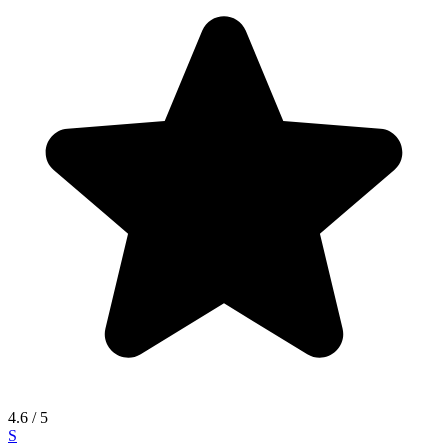
4.6
/ 5
S