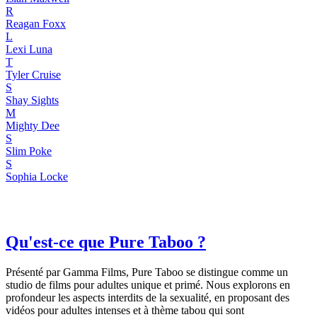
R
Reagan Foxx
L
Lexi Luna
T
Tyler Cruise
S
Shay Sights
M
Mighty Dee
S
Slim Poke
S
Sophia Locke
Qu'est-ce que Pure Taboo ?
Présenté par Gamma Films, Pure Taboo se distingue comme un
studio de films pour adultes unique et primé. Nous explorons en
profondeur les aspects interdits de la sexualité, en proposant des
vidéos pour adultes intenses et à thème tabou qui sont