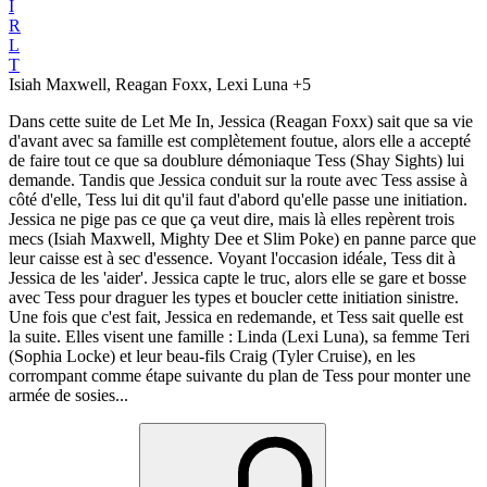
I
R
L
T
Isiah Maxwell, Reagan Foxx, Lexi Luna
+5
Dans cette suite de Let Me In, Jessica (Reagan Foxx) sait que sa vie
d'avant avec sa famille est complètement foutue, alors elle a accepté
de faire tout ce que sa doublure démoniaque Tess (Shay Sights) lui
demande. Tandis que Jessica conduit sur la route avec Tess assise à
côté d'elle, Tess lui dit qu'il faut d'abord qu'elle passe une initiation.
Jessica ne pige pas ce que ça veut dire, mais là elles repèrent trois
mecs (Isiah Maxwell, Mighty Dee et Slim Poke) en panne parce que
leur caisse est à sec d'essence. Voyant l'occasion idéale, Tess dit à
Jessica de les 'aider'. Jessica capte le truc, alors elle se gare et bosse
avec Tess pour draguer les types et boucler cette initiation sinistre.
Une fois que c'est fait, Jessica en redemande, et Tess sait quelle est
la suite. Elles visent une famille : Linda (Lexi Luna), sa femme Teri
(Sophia Locke) et leur beau-fils Craig (Tyler Cruise), en les
corrompant comme étape suivante du plan de Tess pour monter une
armée de sosies...