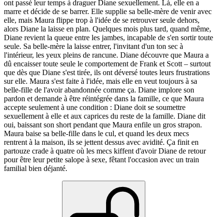
ont passé leur temps à draguer Diane sexuellement. Là, elle en a
marre et décide de se barrer. Elle supplie sa belle-mère de venir avec
elle, mais Maura flippe trop à l'idée de se retrouver seule dehors,
alors Diane la laisse en plan. Quelques mois plus tard, quand même,
Diane revient la queue entre les jambes, incapable de s'en sortir toute
seule. Sa belle-mère la laisse entrer, l'invitant d'un ton sec à
l'intérieur, les yeux pleins de rancune. Diane découvre que Maura a
dû encaisser toute seule le comportement de Frank et Scott – surtout
que dès que Diane s'est tirée, ils ont déversé toutes leurs frustrations
sur elle. Maura s'est faite à l'idée, mais elle en veut toujours à sa
belle-fille de l'avoir abandonnée comme ça. Diane implore son
pardon et demande à être réintégrée dans la famille, ce que Maura
accepte seulement à une condition : Diane doit se soumettre
sexuellement à elle et aux caprices du reste de la famille. Diane dit
oui, baissant son short pendant que Maura enfile un gros strapon.
Maura baise sa belle-fille dans le cul, et quand les deux mecs
rentrent à la maison, ils se jettent dessus avec avidité. Ça finit en
partouze crade à quatre où les mecs kiffent d'avoir Diane de retour
pour être leur petite salope à sexe, fêtant l'occasion avec un train
familial bien déjanté.