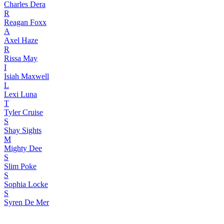
Charles Dera
R
Reagan Foxx
A
Axel Haze
R
Rissa May
I
Isiah Maxwell
L
Lexi Luna
T
Tyler Cruise
S
Shay Sights
M
Mighty Dee
S
Slim Poke
S
Sophia Locke
S
Syren De Mer