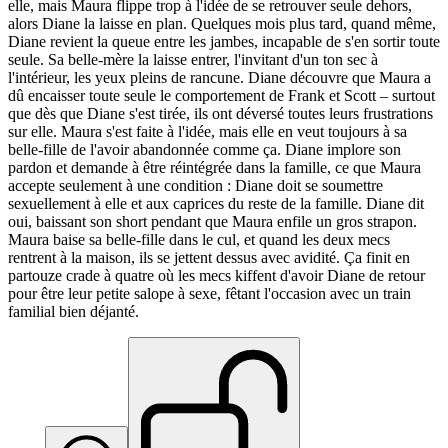
elle, mais Maura flippe trop à l'idée de se retrouver seule dehors,
alors Diane la laisse en plan. Quelques mois plus tard, quand même,
Diane revient la queue entre les jambes, incapable de s'en sortir toute
seule. Sa belle-mère la laisse entrer, l'invitant d'un ton sec à
l'intérieur, les yeux pleins de rancune. Diane découvre que Maura a
dû encaisser toute seule le comportement de Frank et Scott – surtout
que dès que Diane s'est tirée, ils ont déversé toutes leurs frustrations
sur elle. Maura s'est faite à l'idée, mais elle en veut toujours à sa
belle-fille de l'avoir abandonnée comme ça. Diane implore son
pardon et demande à être réintégrée dans la famille, ce que Maura
accepte seulement à une condition : Diane doit se soumettre
sexuellement à elle et aux caprices du reste de la famille. Diane dit
oui, baissant son short pendant que Maura enfile un gros strapon.
Maura baise sa belle-fille dans le cul, et quand les deux mecs
rentrent à la maison, ils se jettent dessus avec avidité. Ça finit en
partouze crade à quatre où les mecs kiffent d'avoir Diane de retour
pour être leur petite salope à sexe, fêtant l'occasion avec un train
familial bien déjanté.